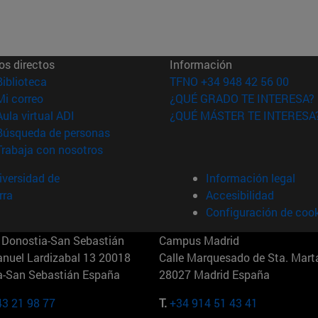
os directos
Información
(abre en nueva ventana)
Biblioteca
TFNO +34 948 42 56 00
(abre en nueva ventana)
Mi correo
¿QUÉ GRADO TE INTERESA?
(abre en nueva ventana)
Aula virtual ADI
¿QUÉ MÁSTER TE INTERESA
(abre en nueva ventana)
Búsqueda de personas
(abre en nueva ventana)
Trabaja con nosotros
versidad de
Información legal
rra
Accesibilidad
Configuración de coo
Donostia-San Sebastián
Campus Madrid
anuel Lardizabal 13 20018
Calle Marquesado de Sta. Marta
a-San Sebastián España
28027 Madrid España
43 21 98 77
T.
+34 914 51 43 41