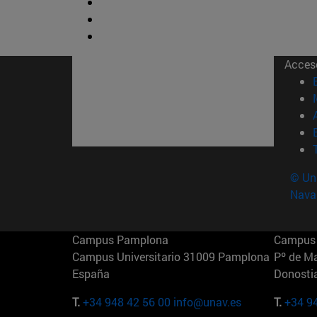
Acces
© Uni
Nava
Campus Pamplona
Campus 
Campus Universitario 31009 Pamplona
Pº de M
España
Donosti
T.
+34 948 42 56 00
info@unav.es
T.
+34 9