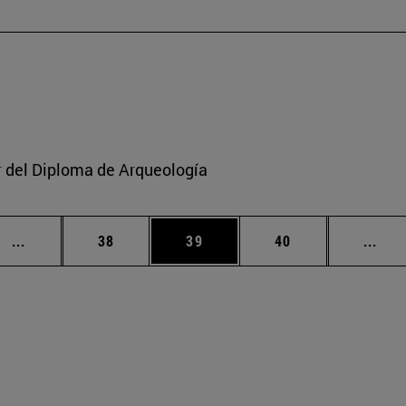
or del Diploma de Arqueología
Páginas intermedias Use TAB para desplazarse.
Página
Página
Página
Pági
...
38
39
40
...