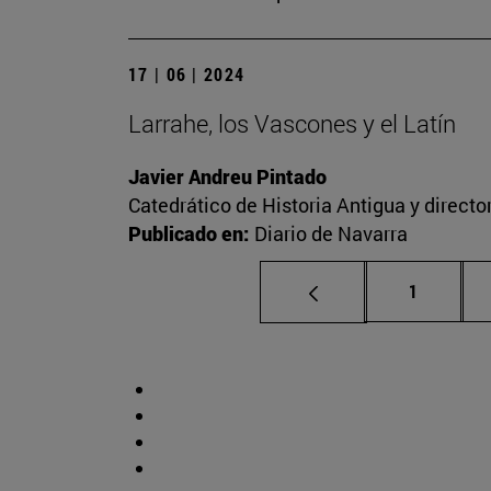
17 | 06 | 2024
Larrahe, los Vascones y el Latín
Javier Andreu Pintado
Catedrático de Historia Antigua y direct
Publicado en:
Diario de Navarra
Página
1