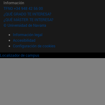
Información
TFNO +34 948 42 56 00
¿QUÉ GRADO TE INTERESA?
¿QUÉ MÁSTER TE INTERESA?
© Universidad de Navarra
Información legal
Accesibilidad
Configuración de cookies
Localizador de campus