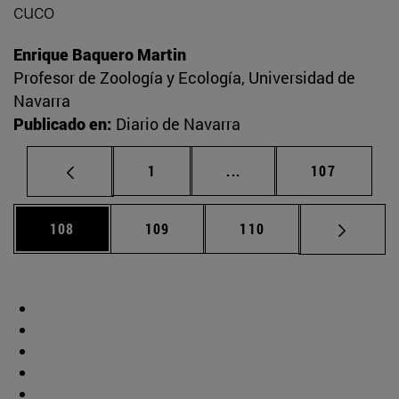
cuco
Enrique Baquero Martin
Profesor de Zoología y Ecología, Universidad de
Navarra
Publicado en:
Diario de Navarra
Página
Páginas intermedias Us
Página
1
...
107
Página
Página
Página
108
109
110