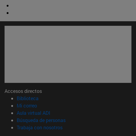
Accesos directos
(abre en nueva ventana)
Biblioteca
(abre en nueva ventana)
Mi correo
(abre en nueva ventana)
Aula virtual ADI
(abre en nueva ventana)
Búsqueda de personas
(abre en nueva ventana)
Trabaja con nosotros