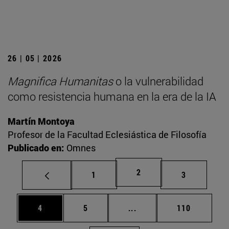
26 | 05 | 2026
Magnifica Humanitas
o la vulnerabilidad
como resistencia humana en la era de la IA
Martín Montoya
Profesor de la Facultad Eclesiástica de Filosofía
Publicado en:
Omnes
Página
2
Página
Página
1
3
Página
Página
Páginas intermedias Use
Página
4
5
...
110