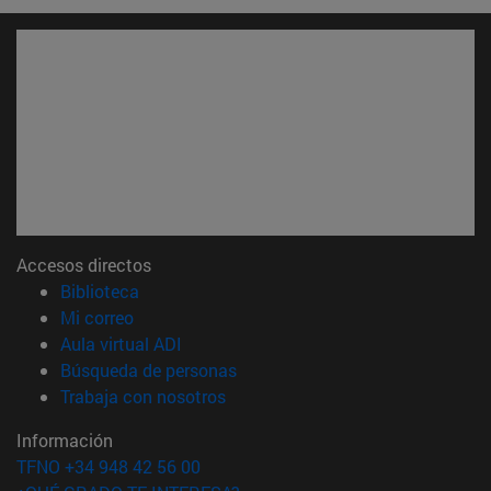
Accesos directos
(abre en nueva ventana)
Biblioteca
(abre en nueva ventana)
Mi correo
(abre en nueva ventana)
Aula virtual ADI
(abre en nueva ventana)
Búsqueda de personas
(abre en nueva ventana)
Trabaja con nosotros
Información
TFNO +34 948 42 56 00