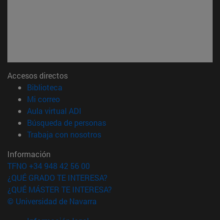
Accesos directos
(abre en nueva ventana)
Biblioteca
(abre en nueva ventana)
Mi correo
(abre en nueva ventana)
Aula virtual ADI
(abre en nueva ventana)
Búsqueda de personas
(abre en nueva ventana)
Trabaja con nosotros
Información
TFNO +34 948 42 56 00
¿QUÉ GRADO TE INTERESA?
¿QUÉ MÁSTER TE INTERESA?
© Universidad de Navarra