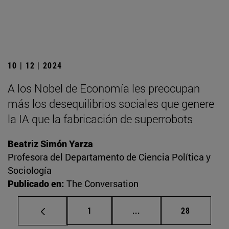
10 | 12 | 2024
A los Nobel de Economía les preocupan
más los desequilibrios sociales que genere
la IA que la fabricación de superrobots
Beatriz Simón Yarza
Profesora del Departamento de Ciencia Política y
Sociología
Publicado en:
The Conversation
Página
Páginas intermedias Us
Página
1
...
28