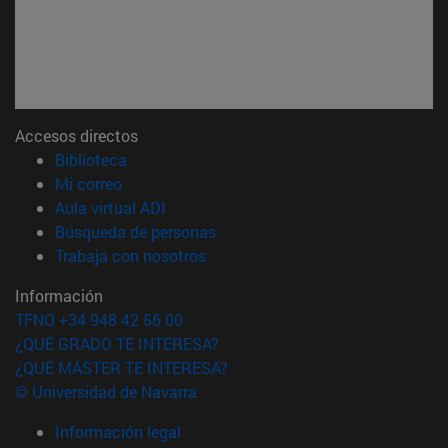
Accesos directos
(abre en nueva ventana)
Biblioteca
(abre en nueva ventana)
Mi correo
(abre en nueva ventana)
Aula virtual ADI
(abre en nueva ventana)
Búsqueda de personas
(abre en nueva ventana)
Trabaja con nosotros
Información
TFNO +34 948 42 56 00
¿QUÉ GRADO TE INTERESA?
¿QUÉ MÁSTER TE INTERESA?
© Universidad de Navarra
Información legal