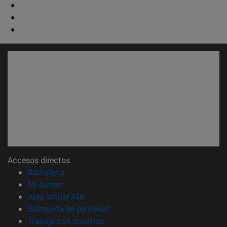
Accesos directos
(abre en nueva ventana)
Biblioteca
(abre en nueva ventana)
Mi correo
(abre en nueva ventana)
Aula virtual ADI
(abre en nueva ventana)
Búsqueda de personas
(abre en nueva ventana)
Trabaja con nosotros