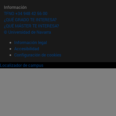
Información
TFNO +34 948 42 56 00
¿QUÉ GRADO TE INTERESA?
¿QUÉ MÁSTER TE INTERESA?
© Universidad de Navarra
Información legal
Accesibilidad
Configuración de cookies
Localizador de campus