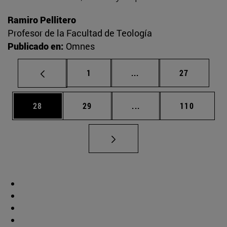
Ramiro Pellitero
Profesor de la Facultad de Teología
Publicado en:
Omnes
Página
Páginas intermedias Us
Página
1
...
27
Página
Página
Páginas intermedias U
Página
28
29
...
110