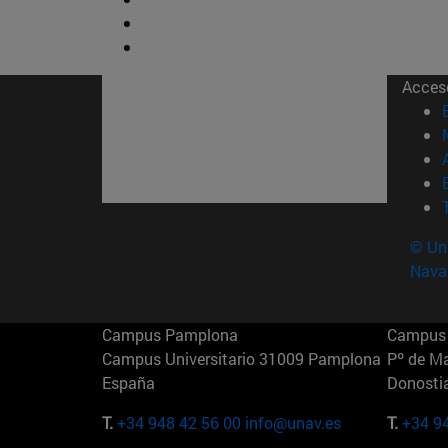
Acces
© Uni
Nava
Campus Pamplona
Campus 
Campus Universitario 31009 Pamplona
Pº de M
España
Donosti
T.
+34 948 42 56 00
info@unav.es
T.
+34 9