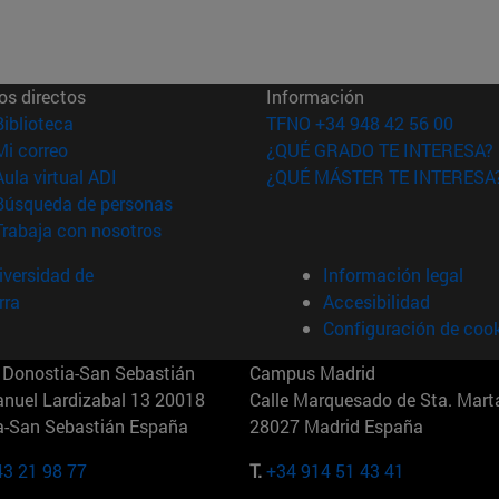
os directos
Información
(abre en nueva ventana)
Biblioteca
TFNO +34 948 42 56 00
(abre en nueva ventana)
Mi correo
¿QUÉ GRADO TE INTERESA?
(abre en nueva ventana)
Aula virtual ADI
¿QUÉ MÁSTER TE INTERESA
(abre en nueva ventana)
Búsqueda de personas
(abre en nueva ventana)
Trabaja con nosotros
versidad de
Información legal
rra
Accesibilidad
Configuración de coo
Donostia-San Sebastián
Campus Madrid
anuel Lardizabal 13 20018
Calle Marquesado de Sta. Marta
a-San Sebastián España
28027 Madrid España
43 21 98 77
T.
+34 914 51 43 41