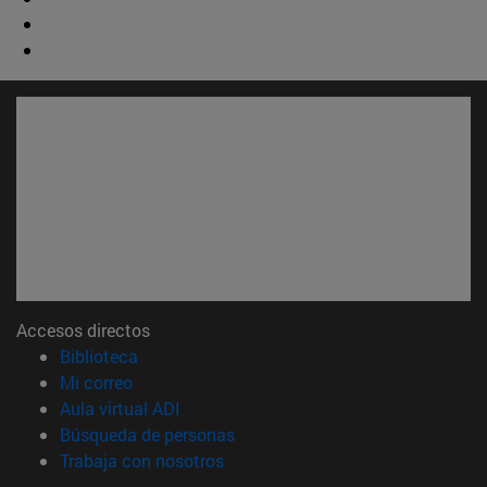
Accesos directos
(abre en nueva ventana)
Biblioteca
(abre en nueva ventana)
Mi correo
(abre en nueva ventana)
Aula virtual ADI
(abre en nueva ventana)
Búsqueda de personas
(abre en nueva ventana)
Trabaja con nosotros