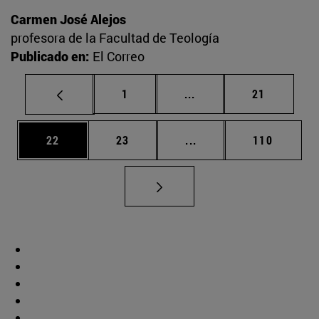
Carmen José Alejos
profesora de la Facultad de Teología
Publicado en:
El Correo
Página
Páginas intermedias Us
Página
1
...
21
Página
Página
Páginas intermedias U
Página
22
23
...
110