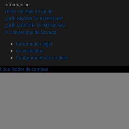
Información
TFNO +34 948 42 56 00
¿QUÉ GRADO TE INTERESA?
¿QUÉ MÁSTER TE INTERESA?
© Universidad de Navarra
Información legal
Accesibilidad
Configuración de cookies
Localizador de campus