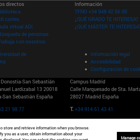
os directos
Información
(abre en nueva ventana)
Biblioteca
TFNO +34 948 42 56 00
(abre en nueva ventana)
Mi correo
¿QUÉ GRADO TE INTERESA?
(abre en nueva ventana)
Aula virtual ADI
¿QUÉ MÁSTER TE INTERESA
(abre en nueva ventana)
Búsqueda de personas
(abre en nueva ventana)
Trabaja con nosotros
versidad de
Información legal
rra
Accesibilidad
Configuración de coo
Donostia-San Sebastián
Campus Madrid
anuel Lardizabal 13 20018
Calle Marquesado de Sta. Marta
a-San Sebastián España
28027 Madrid España
43 21 98 77
T.
+34 914 51 43 41
Nueva York (IESE)
Campus Munich (IESE)
to store and retrieve information when you browse.
7th St 10019-2201 Nueva York
Maria-Theresia-Straße 15 8167
fy you as a user, obtain information about your
Múnich Alemania
Manage c
is displayed. You can select the cookies you want