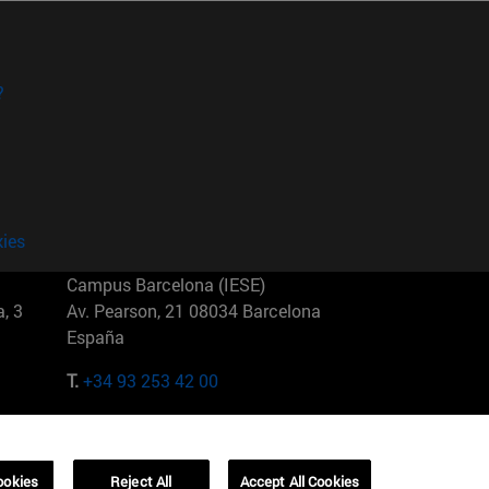
?
kies
Campus Barcelona (IESE)
, 3
Av. Pearson, 21 08034 Barcelona
España
T.
+34 93 253 42 00
Campus Sao Paulo (IESE)
5
Rua Martiniano de Carvalho, 573
01321001 Bela Vista Brasil
ookies
Reject All
Accept All Cookies