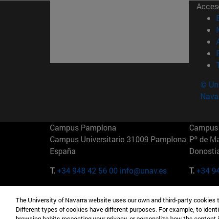
Acces
© Uni
Nava
Campus Pamplona
Campus 
Campus Universitario 31009 Pamplona
Pº de M
España
Donosti
T.
+34 948 42 56 00
info@unav.es
T.
+34 9
Campus Madrid (IESE)
Campus 
The University of Navarra website uses our own and third-party cookies 
Camino del Cerro Águila 3 28023
165 W 5
Different types of cookies have different purposes. For example, to identi
Madrid España
EE.UU
browsing habits respecting your privacy, or personalize how the content 