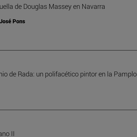
huella de Douglas Massey en Navarra
 José Pons
io de Rada: un polifacético pintor en la Pamplon
ano II