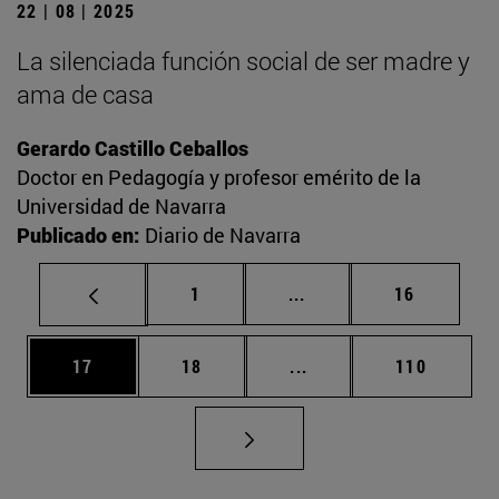
22 | 08 | 2025
La silenciada función social de ser madre y
ama de casa
Gerardo Castillo Ceballos
Doctor en Pedagogía y profesor emérito de la
Universidad de Navarra
Publicado en:
Diario de Navarra
Página
Páginas intermedias Us
Página
1
...
16
Página
Página
Páginas intermedias U
Página
17
18
...
110