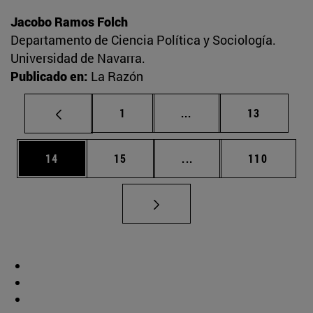
Jacobo Ramos Folch
Departamento de Ciencia Política y Sociología.
Universidad de Navarra.
Publicado en:
La Razón
Página
Páginas intermedias Us
Página
1
...
13
Página
Página
Páginas intermedias U
Página
14
15
...
110