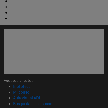
Accesos directos
(abre en nueva ventana)
Biblioteca
(abre en nueva ventana)
Mi correo
(abre en nueva ventana)
Aula virtual ADI
(abre en nueva ventana)
Búsqueda de personas