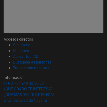
Accesos directos
(abre en nueva ventana)
Biblioteca
(abre en nueva ventana)
Mi correo
(abre en nueva ventana)
Aula virtual ADI
(abre en nueva ventana)
Búsqueda de personas
(abre en nueva ventana)
Trabaja con nosotros
Información
TFNO +34 948 42 56 00
¿QUÉ GRADO TE INTERESA?
¿QUÉ MÁSTER TE INTERESA?
© Universidad de Navarra