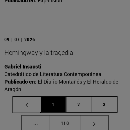
Publicado en:
Expansión
09 | 07 | 2026
Hemingway y la tragedia
Gabriel Insausti
Catedrático de Literatura Contemporánea
Publicado en:
El Diario Montañés y El Heraldo de
Aragón
Página
Página
Página
1
2
3
Páginas intermedias Use TAB para desplaz
Página
...
110