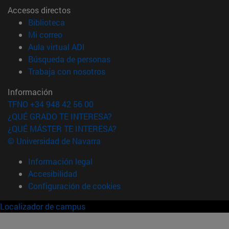
Accesos directos
(abre en nueva ventana)
Biblioteca
(abre en nueva ventana)
Mi correo
(abre en nueva ventana)
Aula virtual ADI
(abre en nueva ventana)
Búsqueda de personas
(abre en nueva ventana)
Trabaja con nosotros
Información
TFNO +34 948 42 56 00
¿QUÉ GRADO TE INTERESA?
¿QUÉ MÁSTER TE INTERESA?
© Universidad de Navarra
Información legal
Accesibilidad
Configuración de cookies
Localizador de campus