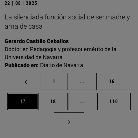
22 | 08 | 2025
La silenciada función social de ser madre y
ama de casa
Gerardo Castillo Ceballos
Doctor en Pedagogía y profesor emérito de la
Universidad de Navarra
Publicado en:
Diario de Navarra
Página
Páginas intermedias Us
Página
1
...
16
Página
Página
Páginas intermedias U
Página
17
18
...
110