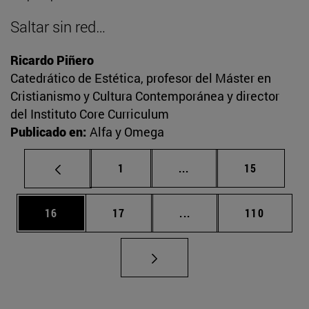
Saltar sin red…
Ricardo Piñero
Catedrático de Estética, profesor del Máster en
Cristianismo y Cultura Contemporánea y director
del Instituto Core Curriculum
Publicado en:
Alfa y Omega
Página
Páginas intermedias Us
Página
1
...
15
Página
Página
Páginas intermedias U
Página
16
17
...
110