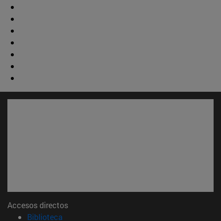
Accesos directos
(abre en nueva ventana)
Biblioteca