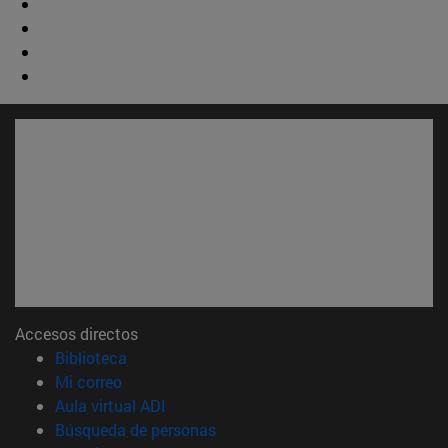
Accesos directos
(abre en nueva ventana)
Biblioteca
(abre en nueva ventana)
Mi correo
(abre en nueva ventana)
Aula virtual ADI
(abre en nueva ventana)
Búsqueda de personas