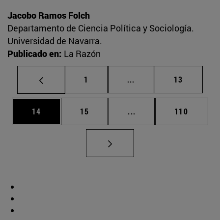
Jacobo Ramos Folch
Departamento de Ciencia Política y Sociología.
Universidad de Navarra.
Publicado en:
La Razón
Página
Páginas intermedias Us
Página
1
...
13
Página
Página
Páginas intermedias U
Página
14
15
...
110