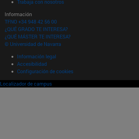
(abre en nueva ventana)
Trabaja con nosotros
Información
TFNO +34 948 42 56 00
¿QUÉ GRADO TE INTERESA?
¿QUÉ MÁSTER TE INTERESA?
© Universidad de Navarra
Información legal
Accesibilidad
Configuración de cookies
Localizador de campus