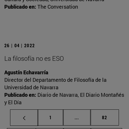
Publicado en:
The Conversation
26 | 04 | 2022
La filosofía no es ESO
Agustín Echavarría
Director del Departamento de Filosofía de la
Universidad de Navarra
Publicado en:
Diario de Navarra, El Diario Montañés
y El Día
Página
Páginas intermedias Us
Página
1
...
82