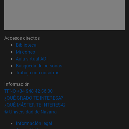
Accesos directos
(abre en nueva ventana)
Biblioteca
(abre en nueva ventana)
Mi correo
(abre en nueva ventana)
Aula virtual ADI
(abre en nueva ventana)
Búsqueda de personas
(abre en nueva ventana)
Trabaja con nosotros
Información
TFNO +34 948 42 56 00
¿QUÉ GRADO TE INTERESA?
¿QUÉ MÁSTER TE INTERESA?
© Universidad de Navarra
Información legal