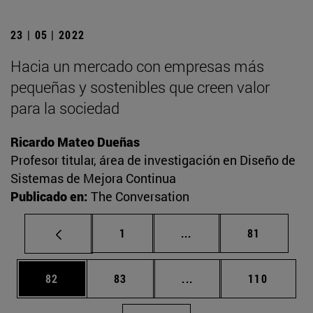
23 | 05 | 2022
Hacia un mercado con empresas más
pequeñas y sostenibles que creen valor
para la sociedad
Ricardo Mateo Dueñas
Profesor titular, área de investigación en Diseño de
Sistemas de Mejora Continua
Publicado en:
The Conversation
Página
Páginas intermedias Us
Página
1
...
81
Página
Página
Páginas intermedias U
Página
82
83
...
110