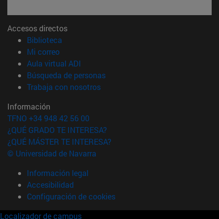
Accesos directos
(abre en nueva ventana)
Biblioteca
(abre en nueva ventana)
Mi correo
(abre en nueva ventana)
Aula virtual ADI
(abre en nueva ventana)
Búsqueda de personas
(abre en nueva ventana)
Trabaja con nosotros
Información
TFNO +34 948 42 56 00
¿QUÉ GRADO TE INTERESA?
¿QUÉ MÁSTER TE INTERESA?
© Universidad de Navarra
Información legal
Accesibilidad
Configuración de cookies
Localizador de campus