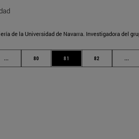
idad
ería de la Universidad de Navarra. Investigadora del gr
Páginas intermedias Use TAB para desplazarse.
Página
Página
Página
Pági
...
80
81
82
...