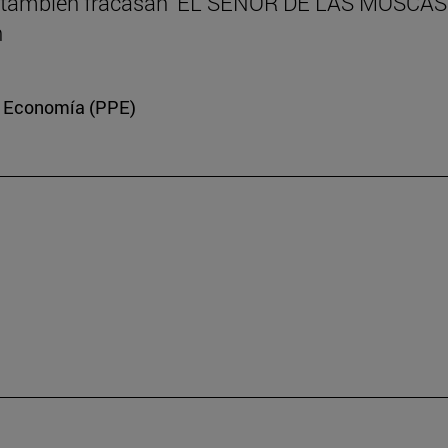
eres también fracasan ‘EL SEÑOR DE LAS MOSCAS’
n
 y Economía (PPE)