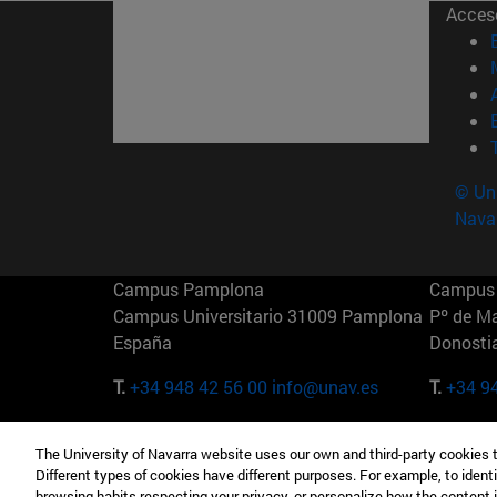
Acces
© Uni
Nava
Campus Pamplona
Campus 
Campus Universitario 31009 Pamplona
Pº de M
España
Donosti
T.
+34 948 42 56 00
info@unav.es
T.
+34 9
Campus Madrid (IESE)
Campus 
The University of Navarra website uses our own and third-party cookies 
Camino del Cerro Águila 3 28023
165 W 5
Different types of cookies have different purposes. For example, to identi
Madrid España
EE.UU
browsing habits respecting your privacy, or personalize how the content 