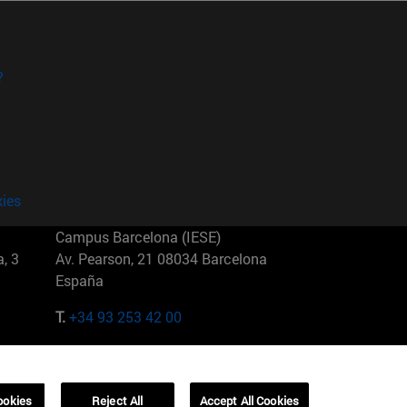
?
kies
Campus Barcelona (IESE)
, 3
Av. Pearson, 21 08034 Barcelona
España
T.
+34 93 253 42 00
Campus Sao Paulo (IESE)
5
Rua Martiniano de Carvalho, 573
01321001 Bela Vista Brasil
ookies
Reject All
Accept All Cookies