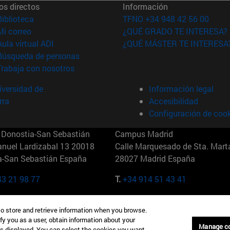
os directos
Información
(abre en nueva ventana)
Biblioteca
TFNO +34 948 42 56 00
(abre en nueva ventana)
Mi correo
¿QUÉ GRADO TE INTERESA?
(abre en nueva ventana)
Aula virtual ADI
¿QUÉ MÁSTER TE INTERESA
(abre en nueva ventana)
Búsqueda de personas
(abre en nueva ventana)
Trabaja con nosotros
versidad de
Información legal
rra
Accesibilidad
Configuración de coo
Donostia-San Sebastián
Campus Madrid
anuel Lardizabal 13 20018
Calle Marquesado de Sta. Marta
a-San Sebastián España
28027 Madrid España
43 21 98 77
T.
+34 914 51 43 41
Nueva York (IESE)
Campus Munich (IESE)
to store and retrieve information when you browse.
7th St 10019-2201 Nueva York
Maria-Theresia-Straße 15 8167
fy you as a user, obtain information about your
Múnich Alemania
Manage c
is displayed. You can select the cookies you want