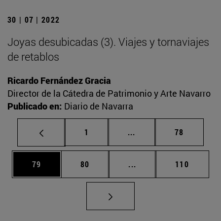
30 | 07 | 2022
Joyas desubicadas (3). Viajes y tornaviajes
de retablos
Ricardo Fernández Gracia
Director de la Cátedra de Patrimonio y Arte Navarro
Publicado en:
Diario de Navarra
Página
Páginas intermedias Us
Página
1
...
78
Página
Página
Páginas intermedias U
Página
79
80
...
110