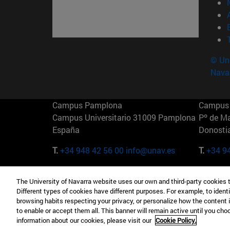
© Uni
Nava
Campus Pamplona
Campus 
Campus Universitario 31009 Pamplona
Pº de M
España
Donosti
T.
+34 948 42 56 00
info@unav.es
T.
+34 9
Campus Madrid (IESE)
Campus 
The University of Navarra website uses our own and third-party cookies 
Camino del Cerro Águila 3 28023
165 W 5
Different types of cookies have different purposes. For example, to identi
Madrid España
EE.UU
browsing habits respecting your privacy, or personalize how the content 
to enable or accept them all. This banner will remain active until you ch
T.
+34 912 11 30 00
T.
+1 64
information about our cookies, please visit our
Cookie Policy.