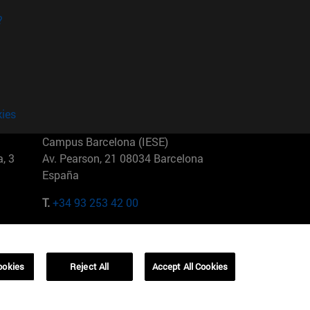
?
kies
Campus Barcelona (IESE)
, 3
Av. Pearson, 21 08034 Barcelona
España
T.
+34 93 253 42 00
Campus Sao Paulo (IESE)
5
Rua Martiniano de Carvalho, 573
01321001 Bela Vista Brasil
ookies
Reject All
Accept All Cookies
T.
+55 11 3177-8300