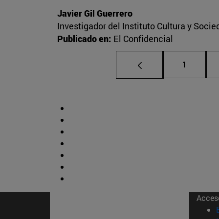
Javier Gil Guerrero
Investigador del Instituto Cultura y Soci
Publicado en:
El Confidencial
Página
1
Acces