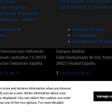
(abre en nueva ventana)
Mi correo
¿QUÉ GRADO TE INTERESA?
(abre en nueva ventana)
Aula virtual ADI
¿QUÉ MÁSTER TE INTERESA
(abre en nueva ventana)
Búsqueda de personas
(abre en nueva ventana)
Trabaja con nosotros
versidad de
Información legal
rra
Accesibilidad
Configuración de coo
Donostia-San Sebastián
Campus Madrid
anuel Lardizabal 13 20018
Calle Marquesado de Sta. Marta
a-San Sebastián España
28027 Madrid España
43 21 98 77
T.
+34 914 51 43 41
Nueva York (IESE)
Campus Munich (IESE)
to store and retrieve information when you browse.
7th St 10019-2201 Nueva York
Maria-Theresia-Straße 15 8167
fy you as a user, obtain information about your
Múnich Alemania
Manage c
is displayed. You can select the cookies you want
oose one of the two options. For more detailed
6 346 8850
T.
+49 89 24209790