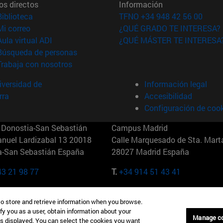
os directos
Información
(abre en nueva ventana)
Biblioteca
TFNO +34 948 42 56 00
(abre en nueva ventana)
Mi correo
¿QUÉ GRADO TE INTERESA?
(abre en nueva ventana)
Aula virtual ADI
¿QUÉ MÁSTER TE INTERESA
(abre en nueva ventana)
Búsqueda de personas
(abre en nueva ventana)
Trabaja con nosotros
versidad de
Información legal
rra
Accesibilidad
Configuración de coo
Donostia-San Sebastián
Campus Madrid
anuel Lardizabal 13 20018
Calle Marquesado de Sta. Marta
a-San Sebastián España
28027 Madrid España
43 21 98 77
T.
+34 914 51 43 41
Nueva York (IESE)
Campus Munich (IESE)
to store and retrieve information when you browse.
7th St 10019-2201 Nueva York
Maria-Theresia-Straße 15 8167
fy you as a user, obtain information about your
Múnich Alemania
Manage c
is displayed. You can select the cookies you want