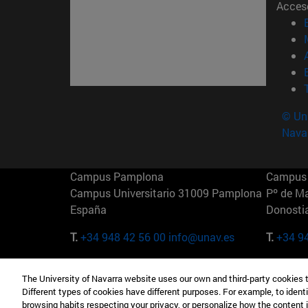
Acces
© Uni
Nava
Campus Pamplona
Campus 
Campus Universitario 31009 Pamplona
Pº de M
España
Donosti
T.
+34 948 42 56 00
info@unav.es
T.
+34 9
Campus Madrid (IESE)
Campus 
The University of Navarra website uses our own and third-party cookies 
Camino del Cerro Águila 3 28023
165 W 5
Different types of cookies have different purposes. For example, to identi
Madrid España
EE.UU
browsing habits respecting your privacy, or personalize how the content 