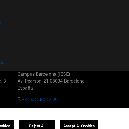
?
kies
Campus Barcelona (IESE)
, 3
Av. Pearson, 21 08034 Barcelona
España
T.
+34 93 253 42 00
Campus Sao Paulo (IESE)
5
Rua Martiniano de Carvalho, 573
01321001 Bela Vista Brasil
ookies
Reject All
Accept All Cookies