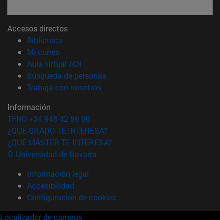
Accesos directos
(abre en nueva ventana)
Biblioteca
(abre en nueva ventana)
Mi correo
(abre en nueva ventana)
Aula virtual ADI
(abre en nueva ventana)
Búsqueda de personas
(abre en nueva ventana)
Trabaja con nosotros
Información
TFNO +34 948 42 56 00
¿QUÉ GRADO TE INTERESA?
¿QUÉ MÁSTER TE INTERESA?
© Universidad de Navarra
Información legal
Accesibilidad
Configuración de cookies
Localizador de campus