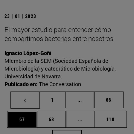
23 | 01 | 2023
El mayor estudio para entender cómo
compartimos bacterias entre nosotros
Ignacio López-Goñi
MIembro de la SEM (Sociedad Española de
Microbiología) y catedrático de Microbiología,
Universidad de Navarra
Publicado en:
The Conversation
Página
Páginas intermedias Us
Página
1
...
66
Página
Página
Páginas intermedias U
Página
67
68
...
110