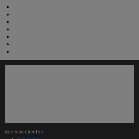
Accesos directos
(abre en nueva ventana)
Biblioteca