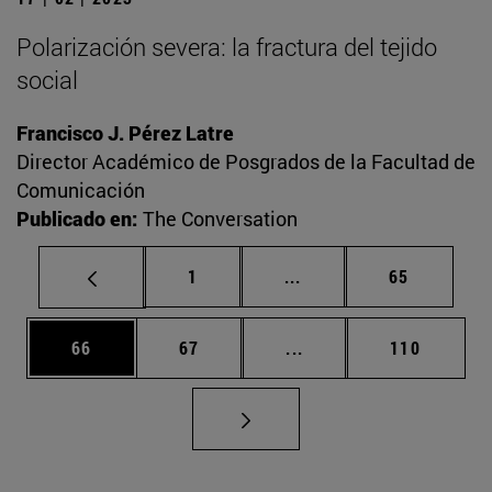
Polarización severa: la fractura del tejido
social
Francisco J. Pérez Latre
Director Académico de Posgrados de la Facultad de
Comunicación
Publicado en:
The Conversation
Página
Páginas intermedias Us
Página
1
...
65
Página
Página
Páginas intermedias U
Página
66
67
...
110