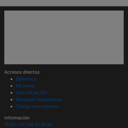
Accesos directos
(abre en nueva ventana)
Biblioteca
(abre en nueva ventana)
Mi correo
(abre en nueva ventana)
Aula virtual ADI
(abre en nueva ventana)
Búsqueda de personas
(abre en nueva ventana)
Trabaja con nosotros
Información
TFNO +34 948 42 56 00