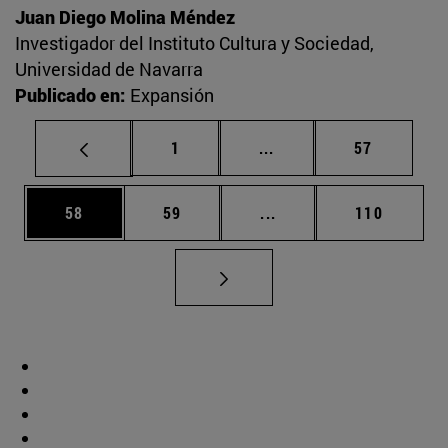
Juan Diego Molina Méndez
Investigador del Instituto Cultura y Sociedad,
Universidad de Navarra
Publicado en:
Expansión
Página
Páginas intermedias Us
Página
1
...
57
Página
Página
Páginas intermedias U
Página
58
59
...
110