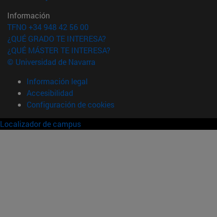
Información
TFNO +34 948 42 56 00
¿QUÉ GRADO TE INTERESA?
¿QUÉ MÁSTER TE INTERESA?
© Universidad de Navarra
Información legal
Accesibilidad
Configuración de cookies
Localizador de campus