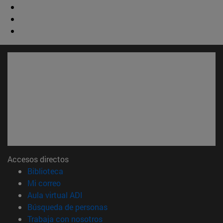
Accesos directos
(abre en nueva ventana)
Biblioteca
(abre en nueva ventana)
Mi correo
(abre en nueva ventana)
Aula virtual ADI
(abre en nueva ventana)
Búsqueda de personas
(abre en nueva ventana)
Trabaja con nosotros