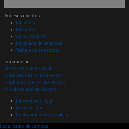
Accesos directos
(abre en nueva ventana)
Biblioteca
(abre en nueva ventana)
Mi correo
(abre en nueva ventana)
Aula virtual ADI
(abre en nueva ventana)
Búsqueda de personas
(abre en nueva ventana)
Trabaja con nosotros
Información
TFNO +34 948 42 56 00
¿QUÉ GRADO TE INTERESA?
¿QUÉ MÁSTER TE INTERESA?
© Universidad de Navarra
Información legal
Accesibilidad
Configuración de cookies
Localizador de campus