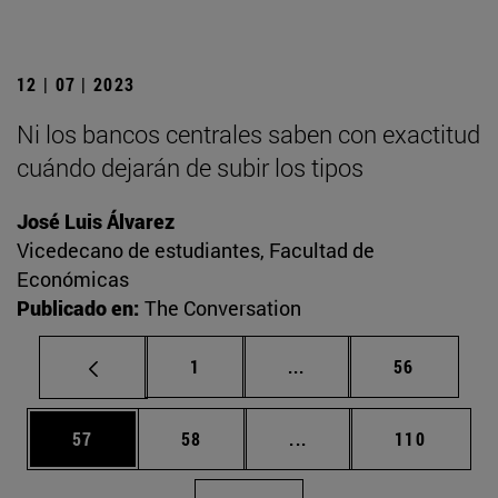
12 | 07 | 2023
Ni los bancos centrales saben con exactitud
cuándo dejarán de subir los tipos
José Luis Álvarez
Vicedecano de estudiantes, Facultad de
Económicas
Publicado en:
The Conversation
Página
Páginas intermedias Us
Página
1
...
56
Página
Página
Páginas intermedias U
Página
57
58
...
110