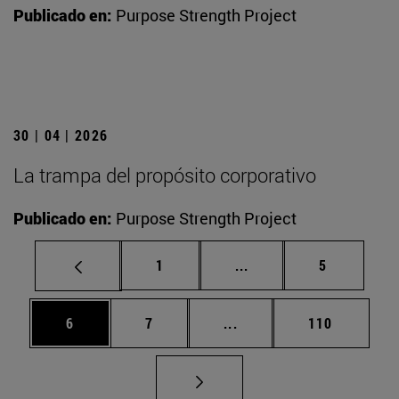
Publicado en:
Purpose Strength Project
30 | 04 | 2026
La trampa del propósito corporativo
Publicado en:
Purpose Strength Project
Página
Páginas intermedias U
Página
1
...
5
Página
Página
Páginas intermedias Use
Página
6
7
...
110