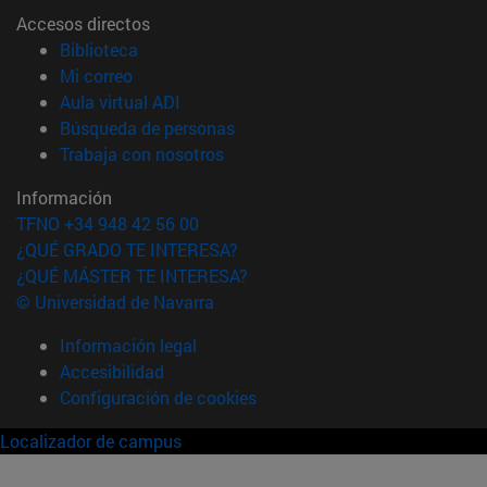
Accesos directos
(abre en nueva ventana)
Biblioteca
(abre en nueva ventana)
Mi correo
(abre en nueva ventana)
Aula virtual ADI
(abre en nueva ventana)
Búsqueda de personas
(abre en nueva ventana)
Trabaja con nosotros
Información
TFNO +34 948 42 56 00
¿QUÉ GRADO TE INTERESA?
¿QUÉ MÁSTER TE INTERESA?
© Universidad de Navarra
Información legal
Accesibilidad
Configuración de cookies
Localizador de campus