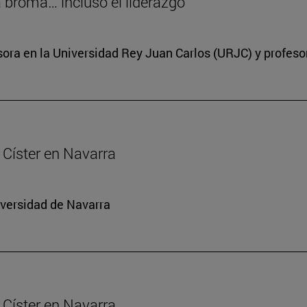
a broma… incluso el liderazgo
ora en la Universidad Rey Juan Carlos (URJC) y profesor
Císter en Navarra
iversidad de Navarra
Císter en Navarra