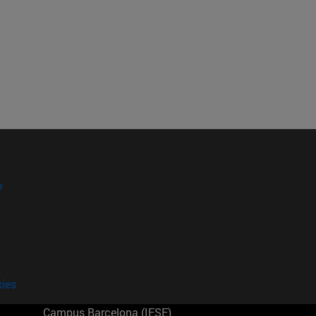
?
kies
Campus Barcelona (IESE)