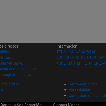
os directos
Información
(abre en nueva ventana)
Biblioteca
TFNO +34 948 42 56 00
(abre en nueva ventana)
Mi correo
¿QUÉ GRADO TE INTERESA?
(abre en nueva ventana)
Aula virtual ADI
¿QUÉ MÁSTER TE INTERESA
(abre en nueva ventana)
Búsqueda de personas
(abre en nueva ventana)
Trabaja con nosotros
versidad de
Información legal
rra
Accesibilidad
Configuración de coo
Donostia-San Sebastián
Campus Madrid