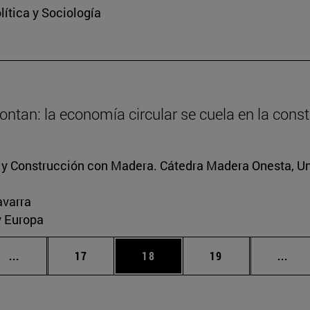
ítica y Sociología
ntan: la economía circular se cuela en la cons
s y Construcción con Madera. Cátedra Madera Onesta, U
avarra
y Europa
Páginas intermedias Use TAB para desplazarse.
Página
Página
Página
Pági
...
17
18
19
...