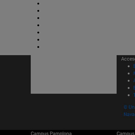
Acces
© Uni
Nava
Campus Pamplona
Campus 