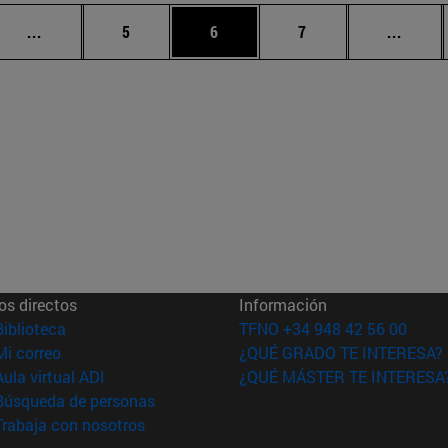
Páginas intermedias Use TAB para desplazarse.
Página
Página
Página
Págin
...
5
6
7
...
os directos
Información
(abre en nueva ventana)
Biblioteca
TFNO +34 948 42 56 00
(abre en nueva ventana)
Mi correo
¿QUÉ GRADO TE INTERESA?
(abre en nueva ventana)
Aula virtual ADI
¿QUÉ MÁSTER TE INTERESA
(abre en nueva ventana)
Búsqueda de personas
(abre en nueva ventana)
Trabaja con nosotros