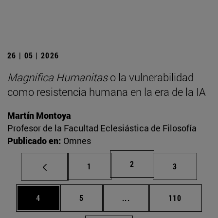
26 | 05 | 2026
Magnifica Humanitas
o la vulnerabilidad
como resistencia humana en la era de la IA
Martín Montoya
Profesor de la Facultad Eclesiástica de Filosofía
Publicado en:
Omnes
Página
2
Página
Página
1
3
Página
Página
Páginas intermedias Use
Página
4
5
...
110