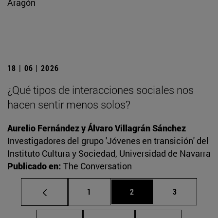
Aragón
18 | 06 | 2026
¿Qué tipos de interacciones sociales nos
hacen sentir menos solos?
Aurelio Fernández y Álvaro Villagrán Sánchez
Investigadores del grupo 'Jóvenes en transición' del
Instituto Cultura y Sociedad, Universidad de Navarra
Publicado en:
The Conversation
Página
Página
Página
1
2
3