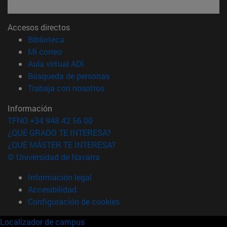
Accesos directos
(abre en nueva ventana)
Biblioteca
(abre en nueva ventana)
Mi correo
(abre en nueva ventana)
Aula virtual ADI
(abre en nueva ventana)
Búsqueda de personas
(abre en nueva ventana)
Trabaja con nosotros
Información
TFNO +34 948 42 56 00
¿QUÉ GRADO TE INTERESA?
¿QUÉ MÁSTER TE INTERESA?
© Universidad de Navarra
Información legal
Accesibilidad
Configuración de cookies
Localizador de campus