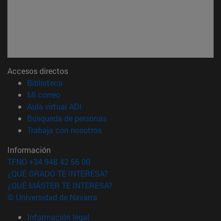
Accesos directos
(abre en nueva ventana)
Biblioteca
(abre en nueva ventana)
Mi correo
(abre en nueva ventana)
Aula virtual ADI
(abre en nueva ventana)
Búsqueda de personas
(abre en nueva ventana)
Trabaja con nosotros
Información
TFNO +34 948 42 56 00
¿QUÉ GRADO TE INTERESA?
¿QUÉ MÁSTER TE INTERESA?
© Universidad de Navarra
Información legal