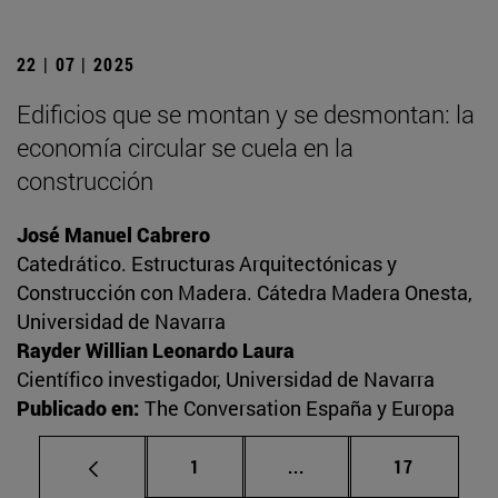
22 | 07 | 2025
Edificios que se montan y se desmontan: la
economía circular se cuela en la
construcción
José Manuel Cabrero
Catedrático. Estructuras Arquitectónicas y
Construcción con Madera. Cátedra Madera Onesta,
Universidad de Navarra
Rayder Willian Leonardo Laura
Científico investigador, Universidad de Navarra
Publicado en:
The Conversation España y Europa
Página
Páginas intermedias Us
Página
1
...
17