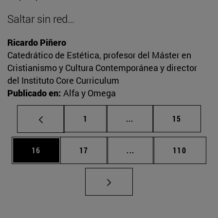
Saltar sin red…
Ricardo Piñero
Catedrático de Estética, profesor del Máster en
Cristianismo y Cultura Contemporánea y director
del Instituto Core Curriculum
Publicado en:
Alfa y Omega
Página
Páginas intermedias Us
Página
1
...
15
Página
Página
Páginas intermedias U
Página
16
17
...
110