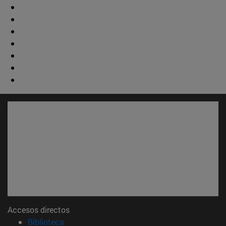
Accesos directos
(abre en nueva ventana)
Biblioteca