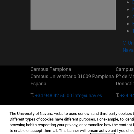
© Uni
Nava
Campus Pamplona
Campus 
Campus Universitario 31009 Pamplona
Pº de M
España
Donosti
T.
+34 948 42 56 00
info@unav.es
T.
+34 9
Campus Madrid (IESE)
Campus 
The University of Navarra website uses our own and third-party cookies 
Camino del Cerro Águila 3 28023
165 W 5
Different types of cookies have different purposes. For example, to identi
Madrid España
EE.UU
browsing habits respecting your privacy, or personalize how the content 
to enable or accept them all. This banner will remain active until you ch
T.
+34 912 11 30 00
T.
+1 64