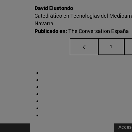
David Elustondo
Catedrático en Tecnologías del Medioambi
Navarra
Publicado en:
The Conversation España
Página
1
Acces