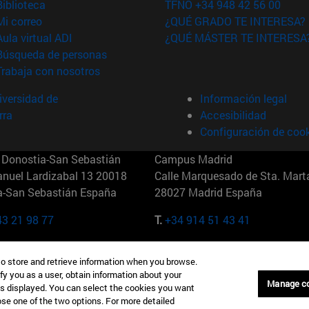
(abre en nueva ventana)
Biblioteca
TFNO +34 948 42 56 00
(abre en nueva ventana)
Mi correo
¿QUÉ GRADO TE INTERESA?
(abre en nueva ventana)
Aula virtual ADI
¿QUÉ MÁSTER TE INTERESA
(abre en nueva ventana)
Búsqueda de personas
(abre en nueva ventana)
Trabaja con nosotros
versidad de
Información legal
rra
Accesibilidad
Configuración de coo
Donostia-San Sebastián
Campus Madrid
anuel Lardizabal 13 20018
Calle Marquesado de Sta. Marta
a-San Sebastián España
28027 Madrid España
43 21 98 77
T.
+34 914 51 43 41
Nueva York (IESE)
Campus Munich (IESE)
to store and retrieve information when you browse.
7th St 10019-2201 Nueva York
Maria-Theresia-Straße 15 8167
fy you as a user, obtain information about your
Múnich Alemania
Manage c
is displayed. You can select the cookies you want
oose one of the two options. For more detailed
6 346 8850
T.
+49 89 24209790