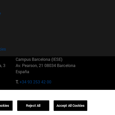
?
kies
Campus Barcelona (IESE)
, 3
Av. Pearson, 21 08034 Barcelona
España
T.
+34 93 253 42 00
Campus Sao Paulo (IESE)
5
Rua Martiniano de Carvalho, 573
01321001 Bela Vista Brasil
ookies
Reject All
Accept All Cookies
T.
+55 11 3177-8300