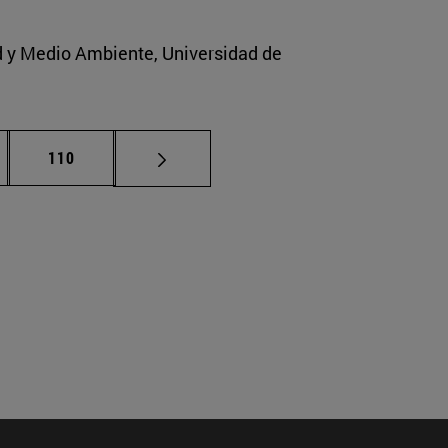
ad y Medio Ambiente, Universidad de
nas intermedias Use TAB para desplazarse.
Página
110