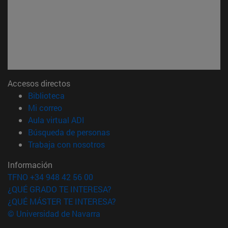
Accesos directos
(abre en nueva ventana)
Biblioteca
(abre en nueva ventana)
Mi correo
(abre en nueva ventana)
Aula virtual ADI
(abre en nueva ventana)
Búsqueda de personas
(abre en nueva ventana)
Trabaja con nosotros
Información
TFNO +34 948 42 56 00
¿QUÉ GRADO TE INTERESA?
¿QUÉ MÁSTER TE INTERESA?
© Universidad de Navarra