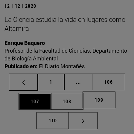
12 | 12 | 2020
La Ciencia estudia la vida en lugares como
Altamira
Enrique Baquero
Profesor de la Facultad de Ciencias. Departamento
de Biología Ambiental
Publicado en:
El Diario Montañés
Página
Páginas intermedias Us
Página
1
...
106
Página
109
Página
Página
107
108
Página
110