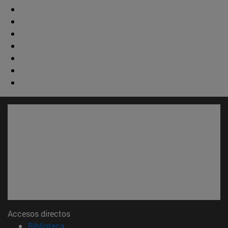
Accesos directos
(abre en nueva ventana)
Biblioteca