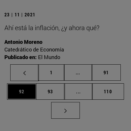
23 | 11 | 2021
Ahí está la inflación, ¿y ahora qué?
Antonio Moreno
Catedrático de Economía
Publicado en:
El Mundo
Página
Páginas intermedias Us
Página
1
...
91
Página
Página
Páginas intermedias U
Página
92
93
...
110