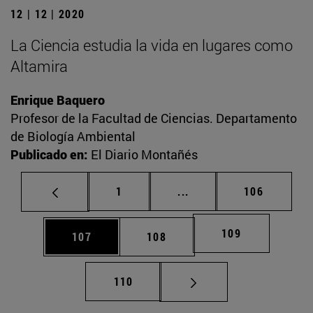
12 | 12 | 2020
La Ciencia estudia la vida en lugares como
Altamira
Enrique Baquero
Profesor de la Facultad de Ciencias. Departamento
de Biología Ambiental
Publicado en:
El Diario Montañés
Página
Páginas intermedias Us
Página
1
...
106
Página
109
Página
Página
107
108
Página
110