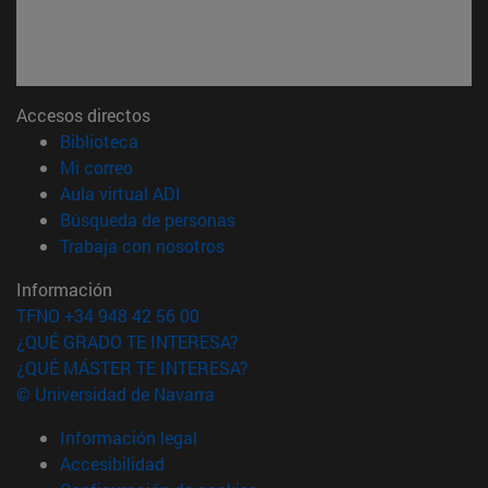
Accesos directos
(abre en nueva ventana)
Biblioteca
(abre en nueva ventana)
Mi correo
(abre en nueva ventana)
Aula virtual ADI
(abre en nueva ventana)
Búsqueda de personas
(abre en nueva ventana)
Trabaja con nosotros
Información
TFNO +34 948 42 56 00
¿QUÉ GRADO TE INTERESA?
¿QUÉ MÁSTER TE INTERESA?
© Universidad de Navarra
Información legal
Accesibilidad