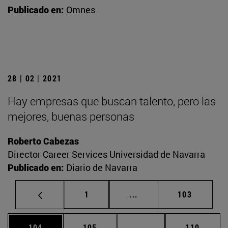
Publicado en:
Omnes
28 | 02 | 2021
Hay empresas que buscan talento, pero las
mejores, buenas personas
Roberto Cabezas
Director Career Services Universidad de Navarra
Publicado en:
Diario de Navarra
Página
Páginas intermedias Us
Página
1
...
103
Página
Página
Páginas intermedias 
Página
104
105
...
110