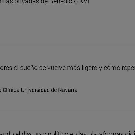
ilías privadas de Benedicto XVI
s el sueño se vuelve más ligero y cómo reper
a Clínica Universidad de Navarra
do el discurso político en las plataformas digi