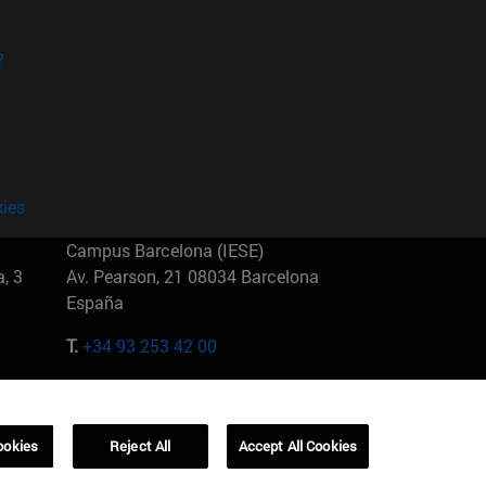
?
kies
Campus Barcelona (IESE)
, 3
Av. Pearson, 21 08034 Barcelona
España
T.
+34 93 253 42 00
Campus Sao Paulo (IESE)
5
Rua Martiniano de Carvalho, 573
01321001 Bela Vista Brasil
ookies
Reject All
Accept All Cookies
T.
+55 11 3177-8300