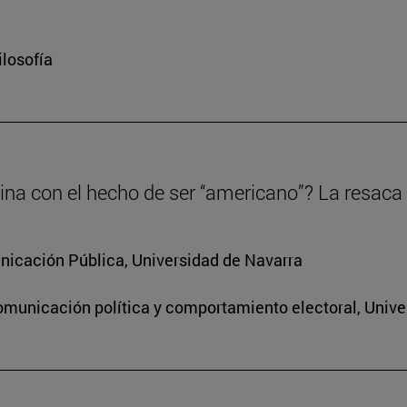
ilosofía
tina con el hecho de ser “americano”? La resac
icación Pública, Universidad de Navarra
omunicación política y comportamiento electoral, Unive