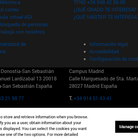
(abre en nueva ventana)
Biblioteca
TFNO +34 948 42 56 00
(abre en nueva ventana)
Mi correo
¿QUÉ GRADO TE INTERESA?
(abre en nueva ventana)
Aula virtual ADI
¿QUÉ MÁSTER TE INTERESA
(abre en nueva ventana)
Búsqueda de personas
(abre en nueva ventana)
Trabaja con nosotros
versidad de
Información legal
rra
Accesibilidad
Configuración de coo
Donostia-San Sebastián
Campus Madrid
anuel Lardizabal 13 20018
Calle Marquesado de Sta. Marta
a-San Sebastián España
28027 Madrid España
43 21 98 77
T.
+34 914 51 43 41
Nueva York (IESE)
Campus Munich (IESE)
to store and retrieve information when you browse.
7th St 10019-2201 Nueva York
Maria-Theresia-Straße 15 8167
fy you as a user, obtain information about your
Múnich Alemania
Manage c
is displayed. You can select the cookies you want
oose one of the two options. For more detailed
6 346 8850
T.
+49 89 24209790