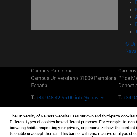
© Uni
Nava
Campus Pamplona
Campus 
Campus Universitario 31009 Pamplona
Pº de M
España
Donosti
T.
+34 948 42 56 00
info@unav.es
T.
+34 9
Campus Madrid (IESE)
Campus 
The University of Navarra website uses our own and third-party cookies 
Camino del Cerro Águila 3 28023
165 W 5
Different types of cookies have different purposes. For example, to identi
Madrid España
EE.UU
browsing habits respecting your privacy, or personalize how the content 
to enable or accept them all. This banner will remain active until you ch
T.
+34 912 11 30 00
T.
+1 64