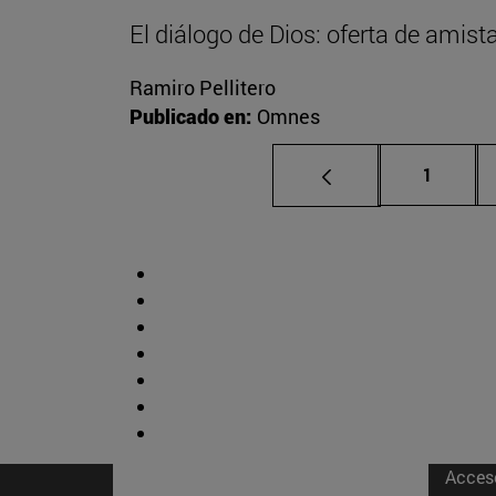
El diálogo de Dios: oferta de amist
Ramiro Pellitero
Publicado en:
Omnes
Página
1
Acces