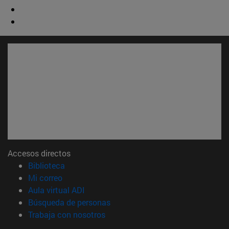
Accesos directos
(abre en nueva ventana)
Biblioteca
(abre en nueva ventana)
Mi correo
(abre en nueva ventana)
Aula virtual ADI
(abre en nueva ventana)
Búsqueda de personas
(abre en nueva ventana)
Trabaja con nosotros