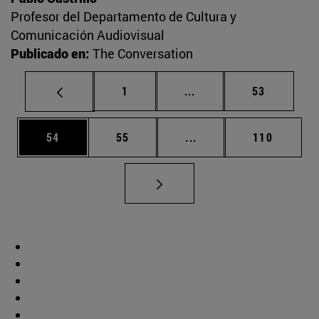
Profesor del Departamento de Cultura y
Comunicación Audiovisual
Publicado en:
The Conversation
Página
Páginas intermedias Us
Página
1
...
53
Página
Página
Páginas intermedias U
Página
54
55
...
110