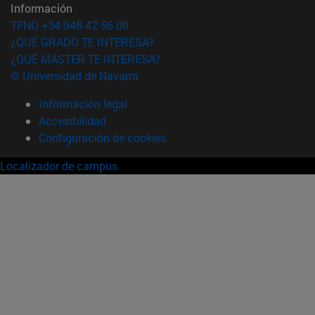
Información
TFNO +34 948 42 56 00
¿QUÉ GRADO TE INTERESA?
¿QUÉ MÁSTER TE INTERESA?
© Universidad de Navarra
Información legal
Accesibilidad
Configuración de cookies
Localizador de campus