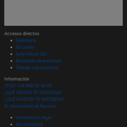
Accesos directos
(abre en nueva ventana)
Biblioteca
(abre en nueva ventana)
Mi correo
(abre en nueva ventana)
Aula virtual ADI
(abre en nueva ventana)
Búsqueda de personas
(abre en nueva ventana)
Trabaja con nosotros
Información
TFNO +34 948 42 56 00
¿QUÉ GRADO TE INTERESA?
¿QUÉ MÁSTER TE INTERESA?
© Universidad de Navarra
Información legal
Accesibilidad