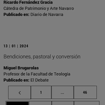
Ricardo Fernández Gracia
Cátedra de Patrimonio y Arte Navarro
Publicado en:
Diario de Navarra
13 | 01 | 2024
Bendiciones, pastoral y conversión
Miguel Brugarolas
Profesor de la Facultad de Teología
Publicado en:
El Debate
Página
Páginas intermedias Us
Página
1
...
46