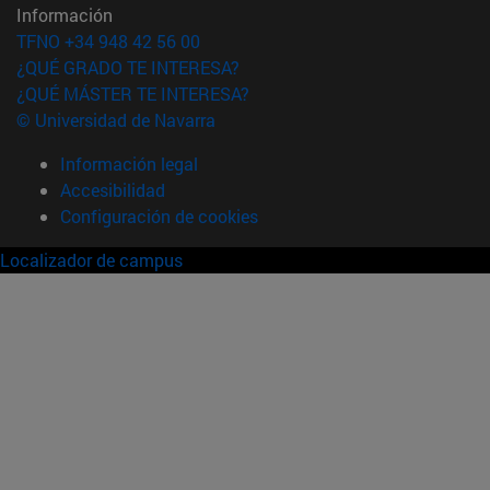
Información
TFNO +34 948 42 56 00
¿QUÉ GRADO TE INTERESA?
¿QUÉ MÁSTER TE INTERESA?
© Universidad de Navarra
Información legal
Accesibilidad
Configuración de cookies
Localizador de campus