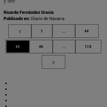
y leer
Ricardo Fernández Gracia
Publicado en:
Diario de Navarra
Página
Páginas intermedias Us
Página
1
...
44
Página
Página
Páginas intermedias U
Página
45
46
...
110