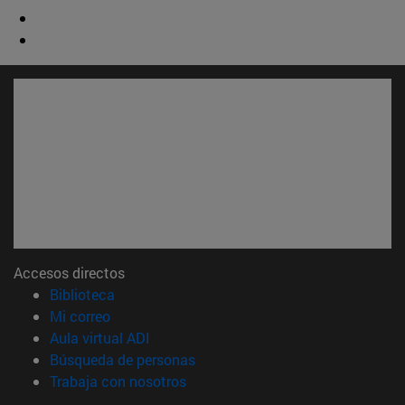
Accesos directos
(abre en nueva ventana)
Biblioteca
(abre en nueva ventana)
Mi correo
(abre en nueva ventana)
Aula virtual ADI
(abre en nueva ventana)
Búsqueda de personas
(abre en nueva ventana)
Trabaja con nosotros