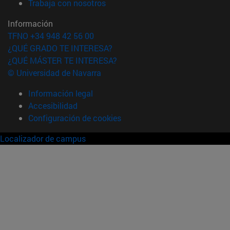
(abre en nueva ventana)
Trabaja con nosotros
Información
TFNO +34 948 42 56 00
¿QUÉ GRADO TE INTERESA?
¿QUÉ MÁSTER TE INTERESA?
© Universidad de Navarra
Información legal
Accesibilidad
Configuración de cookies
Localizador de campus