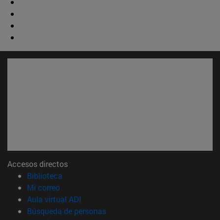
Accesos directos
(abre en nueva ventana)
Biblioteca
(abre en nueva ventana)
Mi correo
(abre en nueva ventana)
Aula virtual ADI
(abre en nueva ventana)
Búsqueda de personas