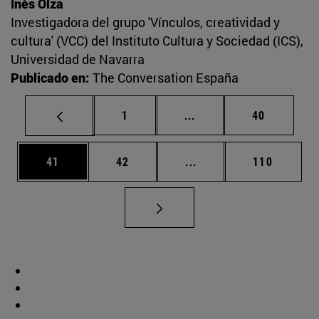
Inés Olza
Investigadora del grupo 'Vínculos, creatividad y
cultura' (VCC) del Instituto Cultura y Sociedad (ICS),
Universidad de Navarra
Publicado en:
The Conversation España
Página
Páginas intermedias Us
Página
1
...
40
Página
Página
Páginas intermedias U
Página
41
42
...
110