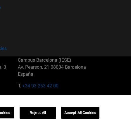
?
kies
Campus Barcelona (IESE)
, 3
Av. Pearson, 21 08034 Barcelona
España
T.
+34 93 253 42 00
Campus Sao Paulo (IESE)
5
Rua Martiniano de Carvalho, 573
01321001 Bela Vista Brasil
ookies
Reject All
Accept All Cookies
T.
+55 11 3177-8300