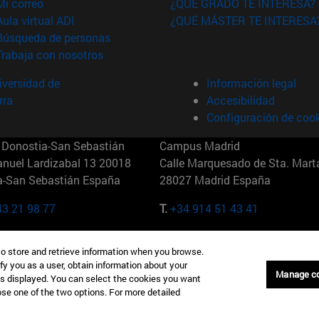
(abre en nueva ventana)
Mi correo
¿QUÉ GRADO TE INTERESA?
(abre en nueva ventana)
Aula virtual ADI
¿QUÉ MÁSTER TE INTERESA
(abre en nueva ventana)
Búsqueda de personas
(abre en nueva ventana)
Trabaja con nosotros
versidad de
Información legal
rra
Accesibilidad
Configuración de coo
Donostia-San Sebastián
Campus Madrid
anuel Lardizabal 13 20018
Calle Marquesado de Sta. Marta
a-San Sebastián España
28027 Madrid España
43 21 98 77
T.
+34 914 51 43 41
Nueva York (IESE)
Campus Munich (IESE)
to store and retrieve information when you browse.
7th St 10019-2201 Nueva York
Maria-Theresia-Straße 15 8167
fy you as a user, obtain information about your
Múnich Alemania
Manage c
is displayed. You can select the cookies you want
oose one of the two options. For more detailed
6 346 8850
T.
+49 89 24209790