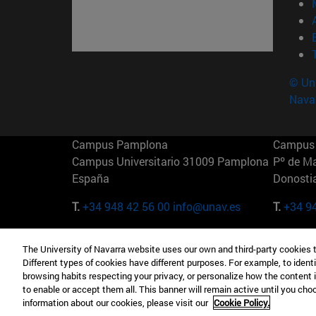
© Uni
Nava
Campus Pamplona
Campus 
Campus Universitario 31009 Pamplona
Pº de M
España
Donosti
T.
+34 948 42 56 00
info@unav.es
T.
+34 9
Campus Madrid (IESE)
Campus 
The University of Navarra website uses our own and third-party cookies 
Camino del Cerro Águila 3 28023
165 W 5
Different types of cookies have different purposes. For example, to identi
Madrid España
EE.UU
browsing habits respecting your privacy, or personalize how the content 
to enable or accept them all. This banner will remain active until you ch
T.
+34 912 11 30 00
T.
+1 64
information about our cookies, please visit our
Cookie Policy.