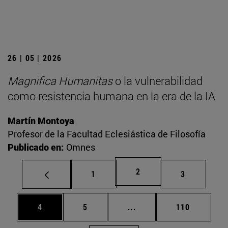
26 | 05 | 2026
Magnifica Humanitas
o la vulnerabilidad
como resistencia humana en la era de la IA
Martín Montoya
Profesor de la Facultad Eclesiástica de Filosofía
Publicado en:
Omnes
Página
2
Página
Página
1
3
Página
Página
Páginas intermedias Use
Página
4
5
...
110