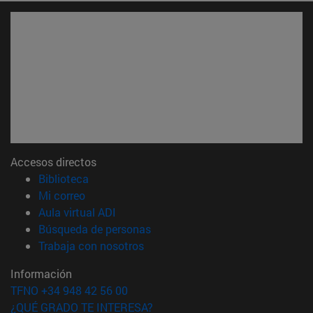
Accesos directos
(abre en nueva ventana)
Biblioteca
(abre en nueva ventana)
Mi correo
(abre en nueva ventana)
Aula virtual ADI
(abre en nueva ventana)
Búsqueda de personas
(abre en nueva ventana)
Trabaja con nosotros
Información
TFNO +34 948 42 56 00
¿QUÉ GRADO TE INTERESA?