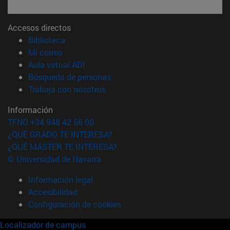
Accesos directos
(abre en nueva ventana)
Biblioteca
(abre en nueva ventana)
Mi correo
(abre en nueva ventana)
Aula virtual ADI
(abre en nueva ventana)
Búsqueda de personas
(abre en nueva ventana)
Trabaja con nosotros
Información
TFNO +34 948 42 56 00
¿QUÉ GRADO TE INTERESA?
¿QUÉ MÁSTER TE INTERESA?
© Universidad de Navarra
Información legal
Accesibilidad
Configuración de cookies
Localizador de campus