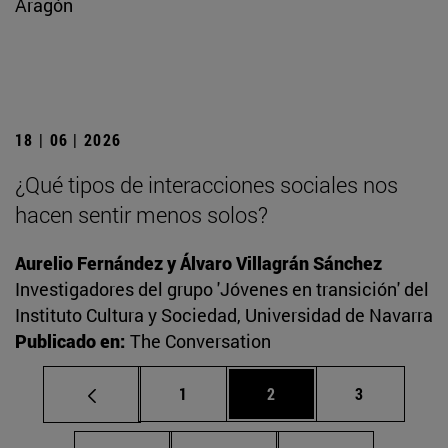
Aragón
18 | 06 | 2026
¿Qué tipos de interacciones sociales nos
hacen sentir menos solos?
Aurelio Fernández y Álvaro Villagrán Sánchez
Investigadores del grupo 'Jóvenes en transición' del
Instituto Cultura y Sociedad, Universidad de Navarra
Publicado en:
The Conversation
Página
Página
Página
1
2
3